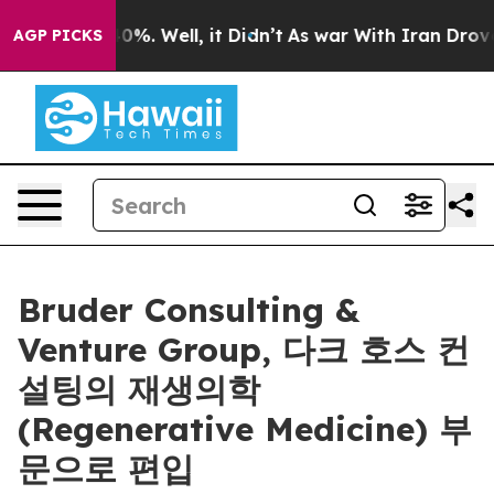
ound 40%. Well, it Didn’t
As war With Iran Drove oil
AGP PICKS
Bruder Consulting &
Venture Group, 다크 호스 컨
설팅의 재생의학
(Regenerative Medicine) 부
문으로 편입